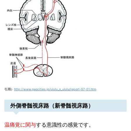
引用）
http://www.geocities.jp/ululu_o_ululu/report-07-01.htm
外側脊髄視床路（新脊髄視床路）
温痛覚に関与
する意識性の感覚です。