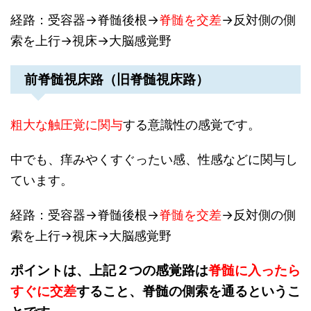
経路：受容器→脊髄後根→
脊髄を交差
→反対側の側
索を上行→視床→大脳感覚野
前脊髄視床路（旧脊髄視床路）
粗大な触圧覚に関与
する意識性の感覚です。
中でも、痒みやくすぐったい感、性感などに関与し
ています。
経路：受容器→脊髄後根→
脊髄を交差
→反対側の側
索を上行→視床→大脳感覚野
ポイントは、
上記２つの感覚路は
脊髄に入ったら
すぐに交差
すること、脊髄の側索を通るというこ