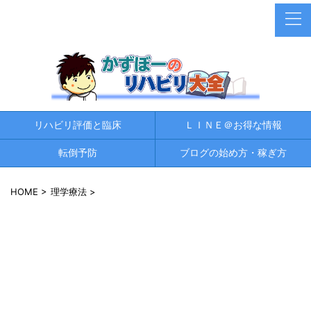
リハビリ評価と臨床
ＬＩＮＥ＠お得な情報
転倒予防
ブログの始め方・稼ぎ方
HOME
>
理学療法
>