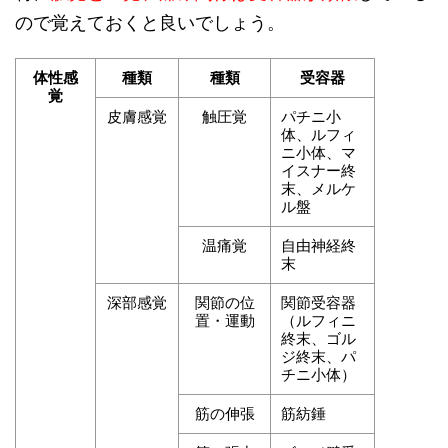
ので覚えておくと良いでしょう。
体性感
種類
種類
受容器
覚
皮膚感覚
触圧覚
パチニ小
体、ルフィ
ニ小体、マ
イスナー終
末、メルケ
ル盤
温痛覚
自由神経終
末
深部感覚
関節の位
関節受容器
置・運動
（ルフィニ
終末、ゴル
ジ終末、パ
チニ小体）
筋の伸張
筋紡錘