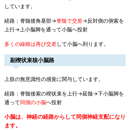
しています。
経路：脊髄後角基部→
脊髄で交差
→反対側の側索を
上行→上小脳脚を通って小脳へ投射
多くの線維は再び交差
して小脳へ到ります。
副楔状束核小脳路
上肢の無意識性の感覚に関与しています。
経路：脊髄後索の楔状束を上行→延髄→下小脳脚を
通って
同側の小脳
へ投射
小脳は、神経の経路からして同側神経支配になり
ます。