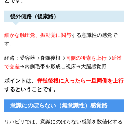
とです
。
後外側路（後索路）
細かな触圧覚、振動覚に関与
する意識性の感覚で
す。
経路：受容器→脊髄後根→
同側の後索を上行
→
延髄
で交差
→内側毛帯を形成し視床→大脳感覚野
ポイントは、
脊髄後根に入ったら一旦同側を上行
するということです。
意識にのぼらない（無意識性）感覚路
リハビリでは、意識にのぼらない感覚を数値化する