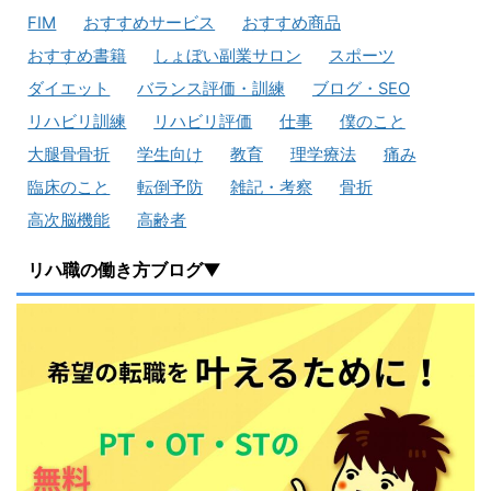
FIM
おすすめサービス
おすすめ商品
おすすめ書籍
しょぼい副業サロン
スポーツ
ダイエット
バランス評価・訓練
ブログ・SEO
リハビリ訓練
リハビリ評価
仕事
僕のこと
大腿骨骨折
学生向け
教育
理学療法
痛み
臨床のこと
転倒予防
雑記・考察
骨折
高次脳機能
高齢者
リハ職の働き方ブログ▼