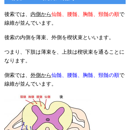
後索では、
内側から
仙髄、腰髄、胸髄、頸髄の順
で
線維が並んでいます。
後索の内側を薄束、外側を楔状束といいます。
つまり、下肢は薄束を、上肢は楔状束を通ることに
なります。
側索では、
外側から
仙髄、腰髄、胸髄、頸髄の順
で
線維が並んでいます。