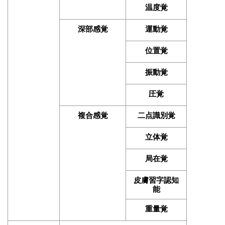
温度覚
深部感覚
運動覚
位置覚
振動覚
圧覚
複合感覚
二点識別覚
立体覚
局在覚
皮膚習字認知
能
重量覚