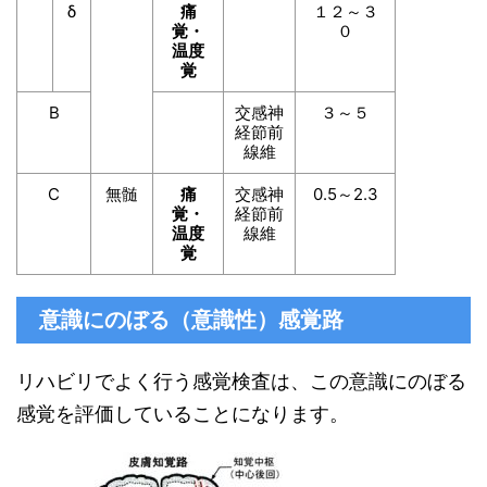
δ
痛
１２～３
覚・
０
温度
覚
B
交感神
３～５
経節前
線維
C
無髄
痛
交感神
0.5～2.3
覚・
経節前
温度
線維
覚
意識にのぼる（意識性）感覚路
リハビリでよく行う感覚検査は、この意識にのぼる
感覚を評価していることになります。