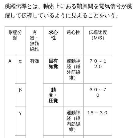
跳躍伝導とは、軸索上にある鞘興間を電気信号が跳
躍して伝導しているように見えることをいう。
形態分
有
求心
遠心性
伝導速度
類
髄・
性
（M/S）
無髄
線維
A
α
有髄
固有
運動神
７０～１
知覚
経（錘
２０
外筋線
維）
β
触
３０～７
覚・
０
圧覚
γ
運動神
1５～３０
経（錘
内筋線
維）