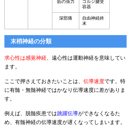
筋の張力
ゴルジ腱受
容器
深部痛
自由神経終
末
末梢神経の分類
求心性は感覚神経
、遠心性は運動神経を意味してい
ます。
ここで押さえておきたいことは、
伝導速度
です。特
に有髄・無髄神経ではかなり伝導速度に差がありま
す。
例えば、脱髄疾患では
跳躍伝導
ができなくなるた
め、有髄神経の伝導速度が遅くなってしまいます。