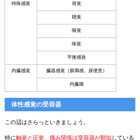
特殊感覚
視覚
聴覚
嗅覚
味覚
平衡感覚
内臓感覚
臓器感覚（膨満感、尿便意）
内臓痛
体性感覚の受容器
この辺はさらっといきましょう。
特に
触覚と圧覚、痛み関係は受容器が類似
している