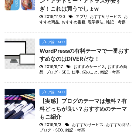
ン・アナトミー・アトラスが安す
ぎ！これは買うでしょw
2019/11/20
アプリ
,
おすすめサービス
,
お
すすめ商品
,
おすすめ書籍
,
理学療法
,
雑記・考察
ブログ論・SEO
WordPressの有料テーマで一番おす
すめなのはDIVERだな！
2019/9/17
おすすめサービス
,
おすすめ商
品
,
ブログ・SEO
,
仕事
,
僕のこと
,
雑記・考察
ブログ論・SEO
【実感】ブログのテーマは無料？有
料どっちが良い？おすすめのテーマ
もご紹介
2019/9/3
おすすめサービス
,
おすすめ商品
,
ブログ・SEO
,
雑記・考察