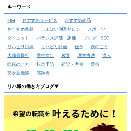
キーワード
FIM
おすすめサービス
おすすめ商品
おすすめ書籍
しょぼい副業サロン
スポーツ
ダイエット
バランス評価・訓練
ブログ・SEO
リハビリ訓練
リハビリ評価
仕事
僕のこと
大腿骨骨折
学生向け
教育
理学療法
痛み
臨床のこと
転倒予防
雑記・考察
骨折
高次脳機能
高齢者
リハ職の働き方ブログ▼