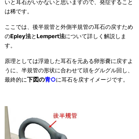
いと耳石がいかないと思いますので、発症すること
は稀です。
ここでは、後半規管と外側半規管の耳石の戻すため
の
Epley法
と
Lempert法
について詳しく解説しま
す。
原理としては浮遊した耳石を元ある卵形嚢に戻すよ
うに、半規管の形状に合わせて頭をグルグル回し、
下図の
青○
最終的に
に耳石を戻すイメージです。