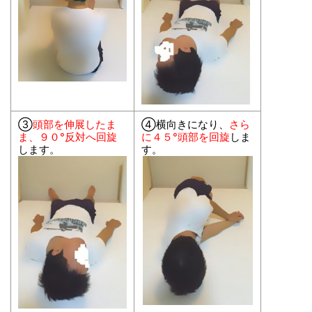
③
頭部を伸展したま
④横向きになり、
さら
ま、９０°反対へ回旋
に４５°頭部を回旋
しま
します。
す。