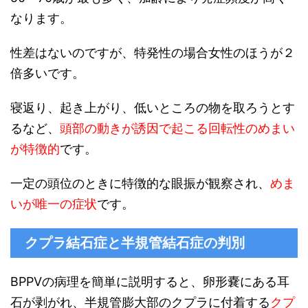
なります。
性差はないのですが、特発性の場合女性のほうが２
倍多いです。
寝返り、起き上がり、低いところの物を取ろうとす
るなど、
頭部の動きが誘因で起こる回転性のめまい
が特徴的
です。
一定の頭位のときに特徴的な眼振が観察され、
めま
いが唯一の症状
です。
クプラ結石症と半規管結石症の判別
BPPVの病理を簡単に説明すると、卵形嚢にある耳
石が剥がれ、半規管膨大部のクプラに付着する
クプ