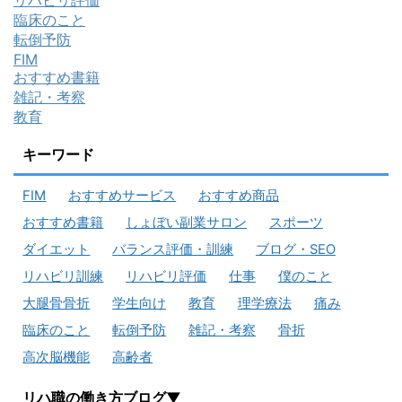
リハビリ評価
臨床のこと
転倒予防
FIM
おすすめ書籍
雑記・考察
教育
キーワード
FIM
おすすめサービス
おすすめ商品
おすすめ書籍
しょぼい副業サロン
スポーツ
ダイエット
バランス評価・訓練
ブログ・SEO
リハビリ訓練
リハビリ評価
仕事
僕のこと
大腿骨骨折
学生向け
教育
理学療法
痛み
臨床のこと
転倒予防
雑記・考察
骨折
高次脳機能
高齢者
リハ職の働き方ブログ▼