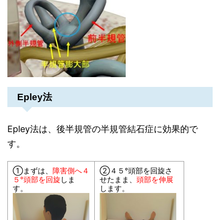
Epley法
Epley法は、後半規管の半規管結石症に効果的で
す。
①まずは、
障害側へ４
②４５°頭部を回旋さ
５°頭部を回旋
しま
せたまま、
頭部を伸展
す。
します。