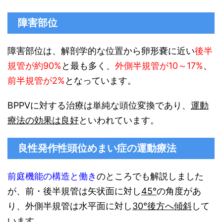
障害部位
障害部位は、解剖学的な位置から卵形嚢に近い
後半
規管が約90%
と最も多く、
外側半規管が10～17%
、
前半規管が2%
となっています。
BPPVに対する治療は単純な頭位変換であり、
運動
療法の効果は良好
といわれています。
良性発作性頭位めまい症の運動療法
前庭機能の構造と働き
のところでも解説しました
が、前・後半規管は矢状面に対し
45°
の角度があ
り、外側半規管は水平面に対し
30°
後方へ傾斜
して
います。