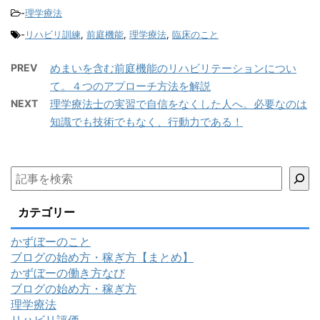
-
理学療法
-
リハビリ訓練
,
前庭機能
,
理学療法
,
臨床のこと
PREV
めまいを含む前庭機能のリハビリテーションについ
て。４つのアプローチ方法を解説
NEXT
理学療法士の実習で自信をなくした人へ。必要なのは
知識でも技術でもなく、行動力である！
カテゴリー
かずぼーのこと
ブログの始め方・稼ぎ方【まとめ】
かずぼーの働き方なび
ブログの始め方・稼ぎ方
理学療法