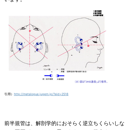
引用）
http://metalogue.jugem.jp/?eid=2518
前半規管は、解剖学的におそらく逆立ちくらいしな