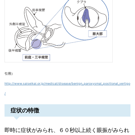
引用）
http://www.saiseikai.or.jp/medical/disease/benign_paroxysmal_positional_vertigo
/
症状の特徴
即時に症状がみられ、６０秒以上続く眼振がみられ