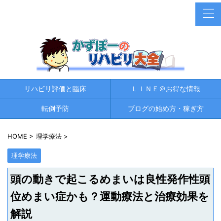
リハビリ評価と臨床
ＬＩＮＥ＠お得な情報
転倒予防
ブログの始め方・稼ぎ方
HOME
>
理学療法
>
理学療法
頭の動きで起こるめまいは良性発作性頭
位めまい症かも？運動療法と治療効果を
解説