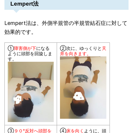
Lempert法
Lempert法は、外側半規管の半規管結石症に対して
効果的です。
①
障害側が下
になる
②次に、ゆっくりと
天
ように頭部を回旋しま
井を向きます。
す。
③
９０°反対へ頭部を
④
床を向く
ように、頭