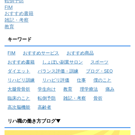
転倒予防
FIM
おすすめ書籍
雑記・考察
教育
キーワード
FIM
おすすめサービス
おすすめ商品
おすすめ書籍
しょぼい副業サロン
スポーツ
ダイエット
バランス評価・訓練
ブログ・SEO
リハビリ訓練
リハビリ評価
仕事
僕のこと
大腿骨骨折
学生向け
教育
理学療法
痛み
臨床のこと
転倒予防
雑記・考察
骨折
高次脳機能
高齢者
リハ職の働き方ブログ▼