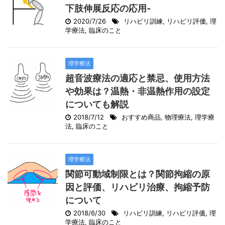
下肢伸展反応の応用‐
2020/7/26
リハビリ訓練
,
リハビリ評価
,
理
学療法
,
臨床のこと
理学療法
超音波療法の適応と禁忌、使用方法
や効果は？温熱・非温熱作用の設定
についても解説
2018/7/12
おすすめ商品
,
物理療法
,
理学療
法
,
臨床のこと
理学療法
関節可動域制限とは？関節拘縮の原
因と評価、リハビリ治療、拘縮予防
について
2018/6/30
リハビリ訓練
,
リハビリ評価
,
理
学療法
,
臨床のこと