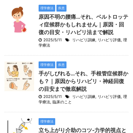
理学療法
疾患
原因不明の腰痛…それ、ベルトロッテ
ィ症候群かもしれません｜原因・回
復の目安・リハビリ法まで解説
2025/5/11
リハビリ訓練
,
リハビリ評価
,
理
学療法
理学療法
疾患
手がしびれる…それ、手根管症候群か
も？｜原因からリハビリ・神経回復
の目安まで徹底解説
2025/5/11
リハビリ訓練
,
リハビリ評価
,
理
学療法
,
臨床のこと
理学療法
立ち上がり介助のコツ‐力学的視点と