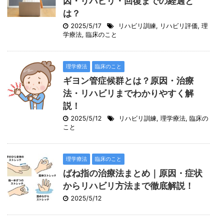
因・リハビリ・回復までの経過と
は？
2025/5/17
リハビリ訓練
,
リハビリ評価
,
理
学療法
,
臨床のこと
理学療法
臨床のこと
ギヨン管症候群とは？原因・治療
法・リハビリまでわかりやすく解
説！
2025/5/12
リハビリ訓練
,
理学療法
,
臨床の
こと
理学療法
臨床のこと
ばね指の治療法まとめ｜原因・症状
からリハビリ方法まで徹底解説！
2025/5/12