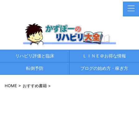
リハビリ評価と臨床
ＬＩＮＥ＠お得な情報
転倒予防
ブログの始め方・稼ぎ方
HOME
>
おすすめ書籍
>