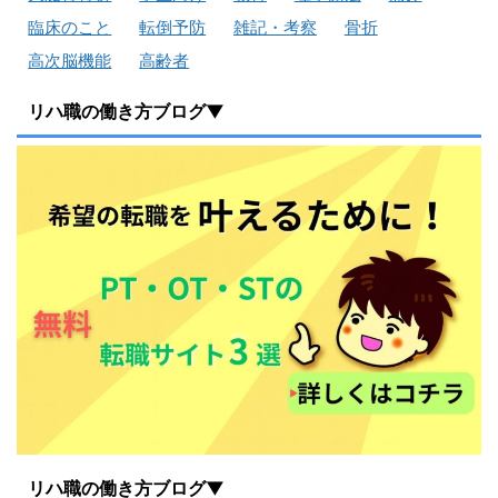
臨床のこと
転倒予防
雑記・考察
骨折
高次脳機能
高齢者
リハ職の働き方ブログ▼
リハ職の働き方ブログ▼