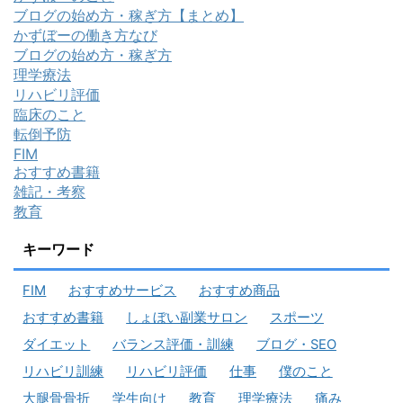
ブログの始め方・稼ぎ方【まとめ】
かずぼーの働き方なび
ブログの始め方・稼ぎ方
理学療法
リハビリ評価
臨床のこと
転倒予防
FIM
おすすめ書籍
雑記・考察
教育
キーワード
FIM
おすすめサービス
おすすめ商品
おすすめ書籍
しょぼい副業サロン
スポーツ
ダイエット
バランス評価・訓練
ブログ・SEO
リハビリ訓練
リハビリ評価
仕事
僕のこと
大腿骨骨折
学生向け
教育
理学療法
痛み