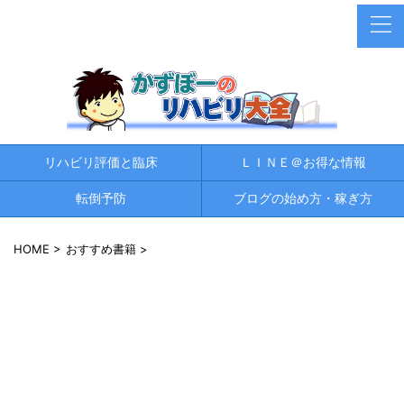
リハビリ評価と臨床
ＬＩＮＥ＠お得な情報
転倒予防
ブログの始め方・稼ぎ方
HOME
>
おすすめ書籍
>