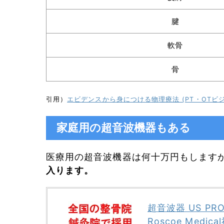
腱
軟骨
骨
引用）
エビデンスから身につける物理療法 (PT・OTビ
家庭用の超音波機器もある
医療用の超音波機器は何十万円もします
入ります。
超音波器 US PRO
Roscoe Medi