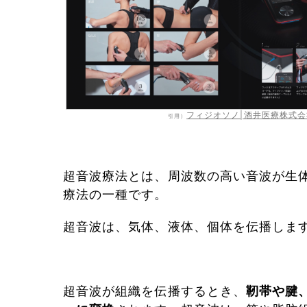
フィジオソノ|酒井医療株式会
引用）
超音波療法とは、周波数の高い音波が生
療法の一種です。
超音波は、気体、液体、個体を伝播しま
超音波が組織を伝播するとき、
靭帯や腱