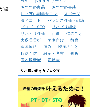
FIM
おすすめサービス
おすすめ商品
おすすめ書籍
が臨
しょぼい副業サロン
スポーツ
ダイエット
バランス評価・訓練
ブログ・SEO
リハビリ訓練
リハビリ評価
仕事
僕のこと
大腿骨骨折
学生向け
教育
理学療法
痛み
臨床のこと
転倒予防
雑記・考察
骨折
高次脳機能
高齢者
リハ職の働き方ブログ▼