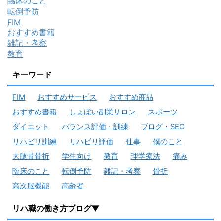
臨床のこと
転倒予防
FIM
おすすめ書籍
雑記・考察
教育
キーワード
FIM
おすすめサービス
おすすめ商品
おすすめ書籍
しょぼい副業サロン
スポーツ
ダイエット
バランス評価・訓練
ブログ・SEO
リハビリ訓練
リハビリ評価
仕事
僕のこと
大腿骨骨折
学生向け
教育
理学療法
痛み
臨床のこと
転倒予防
雑記・考察
骨折
高次脳機能
高齢者
リハ職の働き方ブログ▼