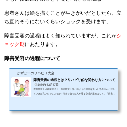
患者さんは絵を描くことが生きがいだとしたら、立
ち直れそうにないくらいショックを受けます。
障害受容の過程はよく知られていますが、これが
シ
ョック期
にあたります。
障害受容の過程について
かずぼーのリハビリ大全
障害受容の過程とは？リハビリ的な関わり方について
2016年12月17日
理学療法士や作業療法士、言語聴覚士はどのように障害を負った患者さんと接し
ていけば良いのでしょうか？障害を負った人が通る心理的過程として、「障害受
容の過程」というものがあります。それは、病気や怪我の大小に関わらずほとん
どの人が通る道でもあります。障害受容とは何か？療法士はどのように患者さん
と関わっていけば良いのかを解説していきます。 スポンサーリンク(adsbygoogl
e = window.adsbygoogle || ).push({});障害受容の過程とは障害受容の過程と
は、コーン（Cohn）とフィンク（Fink）の段階理論がありますが、...