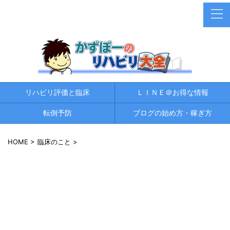
リハビリ評価と臨床
ＬＩＮＥ＠お得な情報
転倒予防
ブログの始め方・稼ぎ方
HOME
>
臨床のこと
>